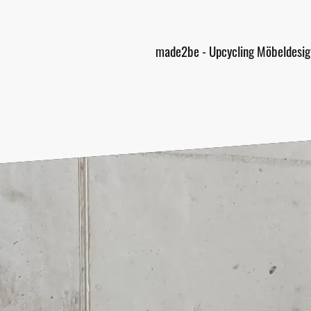
made2be - Upcycling Möbeldesig