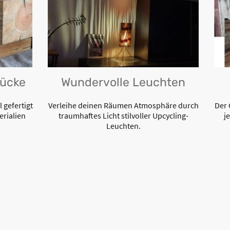
tücke
Wundervolle Leuchten
l gefertigt
Verleihe deinen Räumen Atmosphäre durch
Der 
erialien
traumhaftes Licht stilvoller Upcycling-
j
Leuchten.