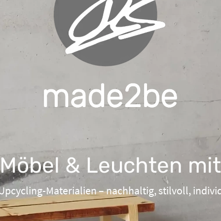
e Möbel & Leuchten mi
cycling-Materialien – nachhaltig, stilvoll, individ